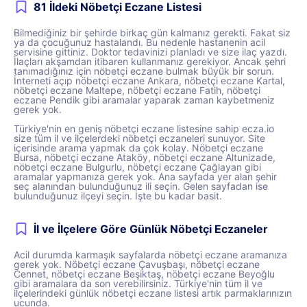
81 İldeki Nöbetçi Eczane Listesi
Bilmediğiniz bir şehirde birkaç gün kalmanız gerekti. Fakat siz
ya da çocuğunuz hastalandı. Bu nedenle hastanenin acil
servisine gittiniz. Doktor tedavinizi planladı ve size ilaç yazdı.
İlaçları akşamdan itibaren kullanmanız gerekiyor. Ancak şehri
tanımadığınız için nöbetçi eczane bulmak büyük bir sorun.
İnterneti açıp nöbetçi eczane Ankara, nöbetçi eczane Kartal,
nöbetçi eczane Maltepe, nöbetçi eczane Fatih, nöbetçi
eczane Pendik gibi aramalar yaparak zaman kaybetmeniz
gerek yok.
Türkiye'nin en geniş nöbetçi eczane listesine sahip ecza.io
size tüm il ve ilçelerdeki nöbetçi eczaneleri sunuyor. Site
içerisinde arama yapmak da çok kolay. Nöbetçi eczane
Bursa, nöbetçi eczane Ataköy, nöbetçi eczane Altunizade,
nöbetçi eczane Bulgurlu, nöbetçi eczane Çağlayan gibi
aramalar yapmanıza gerek yok. Ana sayfada yer alan şehir
seç alanından bulunduğunuz ili seçin. Gelen sayfadan ise
bulunduğunuz ilçeyi seçin. İşte bu kadar basit.
İl ve İlçelere Göre Günlük Nöbetçi Eczaneler
Acil durumda karmaşık sayfalarda nöbetçi eczane aramanıza
gerek yok. Nöbetçi eczane Çavuşbaşı, nöbetçi eczane
Cennet, nöbetçi eczane Beşiktaş, nöbetçi eczane Beyoğlu
gibi aramalara da son verebilirsiniz. Türkiye'nin tüm il ve
ilçelerindeki günlük nöbetçi eczane listesi artık parmaklarınızın
ucunda.