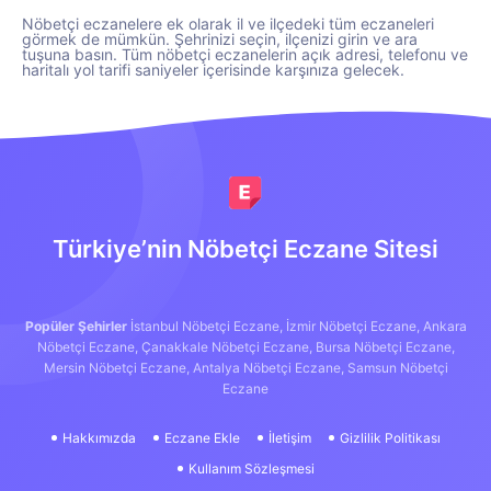
Nöbetçi eczanelere ek olarak il ve ilçedeki tüm eczaneleri
görmek de mümkün. Şehrinizi seçin, ilçenizi girin ve ara
tuşuna basın. Tüm nöbetçi eczanelerin açık adresi, telefonu ve
haritalı yol tarifi saniyeler içerisinde karşınıza gelecek.
Türkiye’nin Nöbetçi Eczane Sitesi
Popüler Şehirler
İstanbul Nöbetçi Eczane,
İzmir Nöbetçi Eczane,
Ankara
Nöbetçi Eczane,
Çanakkale Nöbetçi Eczane,
Bursa Nöbetçi Eczane,
Mersin Nöbetçi Eczane,
Antalya Nöbetçi Eczane,
Samsun Nöbetçi
Eczane
Hakkımızda
Eczane Ekle
İletişim
Gizlilik Politikası
Kullanım Sözleşmesi