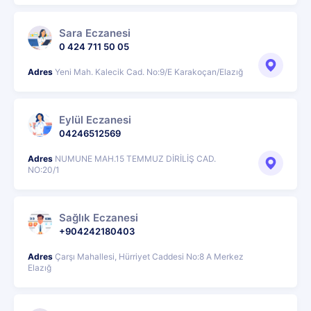
Sara Eczanesi
0 424 711 50 05
Adres
Yeni Mah. Kalecik Cad. No:9/E Karakoçan/Elazığ
Eylül Eczanesi
04246512569
Adres
NUMUNE MAH.15 TEMMUZ DİRİLİŞ CAD.
NO:20/1
Sağlık Eczanesi
+904242180403
Adres
Çarşı Mahallesi, Hürriyet Caddesi No:8 A Merkez
Elazığ