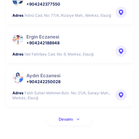
+904242377550
Adres
İnönü Cad. No: 77/A, Rizaiye Mah., Merkez, Elazığ
Ergin Eczanesi
+904242188948
Adres
Vali Fahribey Cad. No: 6, Merkez, Elazığ
Aydın Eczanesi
+904242250028
Adres
Fatih Sultan Mehmet Bulv. No: 21/A, Sanayi Mah.,
Merkez, Elazığ
Devamı