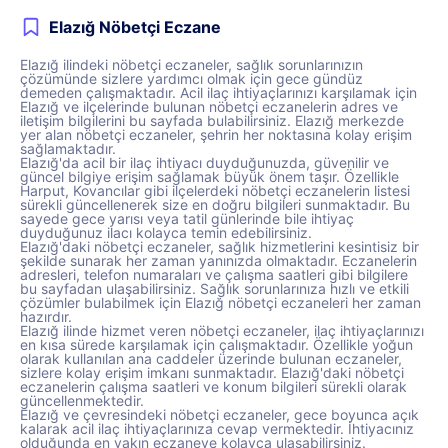
Elazığ Nöbetçi Eczane
Elazığ ilindeki nöbetçi eczaneler, sağlık sorunlarınızın
çözümünde sizlere yardımcı olmak için gece gündüz
demeden çalışmaktadır. Acil ilaç ihtiyaçlarınızı karşılamak için
Elazığ ve ilçelerinde bulunan nöbetçi eczanelerin adres ve
iletişim bilgilerini bu sayfada bulabilirsiniz. Elazığ merkezde
yer alan nöbetçi eczaneler, şehrin her noktasına kolay erişim
sağlamaktadır.
Elazığ'da acil bir ilaç ihtiyacı duyduğunuzda, güvenilir ve
güncel bilgiye erişim sağlamak büyük önem taşır. Özellikle
Harput, Kovancılar gibi ilçelerdeki nöbetçi eczanelerin listesi
sürekli güncellenerek size en doğru bilgileri sunmaktadır. Bu
sayede gece yarısı veya tatil günlerinde bile ihtiyaç
duyduğunuz ilacı kolayca temin edebilirsiniz.
Elazığ'daki nöbetçi eczaneler, sağlık hizmetlerini kesintisiz bir
şekilde sunarak her zaman yanınızda olmaktadır. Eczanelerin
adresleri, telefon numaraları ve çalışma saatleri gibi bilgilere
bu sayfadan ulaşabilirsiniz. Sağlık sorunlarınıza hızlı ve etkili
çözümler bulabilmek için Elazığ nöbetçi eczaneleri her zaman
hazırdır.
Elazığ ilinde hizmet veren nöbetçi eczaneler, ilaç ihtiyaçlarınızı
en kısa sürede karşılamak için çalışmaktadır. Özellikle yoğun
olarak kullanılan ana caddeler üzerinde bulunan eczaneler,
sizlere kolay erişim imkanı sunmaktadır. Elazığ'daki nöbetçi
eczanelerin çalışma saatleri ve konum bilgileri sürekli olarak
güncellenmektedir.
Elazığ ve çevresindeki nöbetçi eczaneler, gece boyunca açık
kalarak acil ilaç ihtiyaçlarınıza cevap vermektedir. İhtiyacınız
olduğunda en yakın eczaneye kolayca ulaşabilirsiniz.