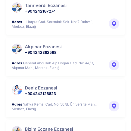
Tanrıverdi Eczanesi
+904242187274
Adres
1. Harput Cad. Sarısaltık Sok. No: 7 Daire: 1,
Merkez, Elazığ
Akpınar Eczanesi
+904242362568
Adres
General Abdullah Alp Doğan Cad. No: 44/D,
Akpınar Mah., Merkez, Elazığ
Deniz Eczanesi
+904242126623
Adres
Yahya Kemal Cad. No: 50/B, Üniversite Mah.,
Merkez, Elazığ
Bizim Eczane Eczanesi