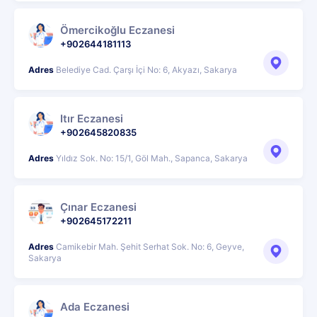
Ömercikoğlu Eczanesi
+902644181113
Adres
Belediye Cad. Çarşı İçi No: 6, Akyazı, Sakarya
Itır Eczanesi
+902645820835
Adres
Yıldız Sok. No: 15/1, Göl Mah., Sapanca, Sakarya
Çınar Eczanesi
+902645172211
Adres
Camikebir Mah. Şehit Serhat Sok. No: 6, Geyve,
Sakarya
Ada Eczanesi