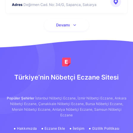
Adres
Değirmen Cad. No: 34/G, Sapanca, Sakarya
Devamı
Türkiye’nin Nöbetçi Eczane Sitesi
Popüler Şehirler
İstanbul Nöbetçi Eczane,
İzmir Nöbetçi Eczane,
Ankara
Nöbetçi Eczane,
Çanakkale Nöbetçi Eczane,
Bursa Nöbetçi Eczane,
Mersin Nöbetçi Eczane,
Antalya Nöbetçi Eczane,
Samsun Nöbetçi
Eczane
Hakkımızda
Eczane Ekle
İletişim
Gizlilik Politikası