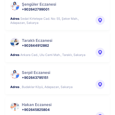
Şengüler Eczanesi
+902642799001
Adres
Sedat Kirtetepe Cad. No: 55, Şeker Mah.,
Adapazarı, Sakarya
Taraklı Eczanesi
+902644912862
Adres
Ankara Cad., Ulu Cami Mah., Taraklı, Sakarya
Serpil Eczanesi
+902643795151
Adres
, Budaklar Köyü, Adapazarı, Sakarya
Hakan Eczanesi
+902645825804