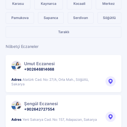
Karasu
Kaynarca
Kocaali
Merkez
Pamukova
Sapanca
Serdivan
Söğütlü
Taraklı
Nöbetçi Eczaneler
Umut Eczanesi
+902646814668
Adres
Atatürk Cad. No: 27/A, Orta Mah., Söğütlü,
Sakarya
Şengül Eczanesi
+902642727554
Adres
Yeni Sakarya Cad. No: 157, Adapazarı, Sakarya