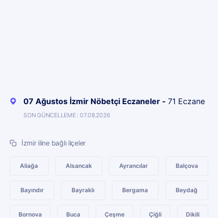
07 Ağustos İzmir Nöbetçi Eczaneler -
71 Eczane
SON GÜNCELLEME : 07.08.2026
İzmir iline bağlı ilçeler
Aliağa
Alsancak
Ayrancılar
Balçova
Bayındır
Bayraklı
Bergama
Beydağ
Bornova
Buca
Çeşme
Çiğli
Dikili