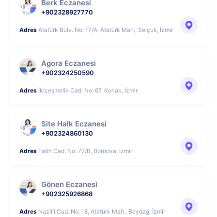
Berk Eczanesi
+902328927770
Adres
Atatürk Bulv. No: 17/A, Atatürk Mah., Selçuk, İzmir
Agora Eczanesi
+902324250590
Adres
İkiçeşmelik Cad. No: 67, Konak, İzmir
Site Halk Eczanesi
+902324860130
Adres
Fatih Cad. No: 77/B, Bornova, İzmir
Gönen Eczanesi
+902325926868
Adres
Nazilli Cad. No: 18, Atatürk Mah., Beydağ, İzmir