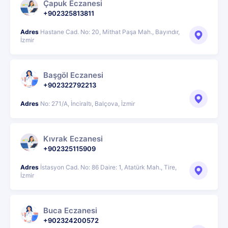
Çapuk Eczanesi
+902325813811
Adres
Hastane Cad. No: 20, Mithat Paşa Mah., Bayındır,
İzmir
Başgöl Eczanesi
+902322792213
Adres
No: 271/A, İnciraltı, Balçova, İzmir
Kıvrak Eczanesi
+902325115909
Adres
İstasyon Cad. No: 86 Daire: 1, Atatürk Mah., Tire,
İzmir
Buca Eczanesi
+902324200572