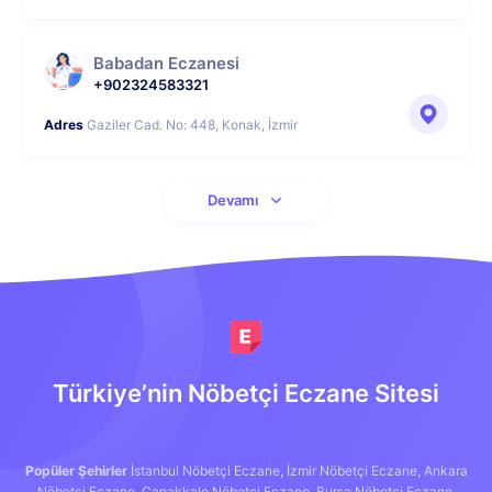
Babadan Eczanesi
+902324583321
Adres
Gaziler Cad. No: 448, Konak, İzmir
Devamı
Türkiye’nin Nöbetçi Eczane Sitesi
Popüler Şehirler
İstanbul Nöbetçi Eczane,
İzmir Nöbetçi Eczane,
Ankara
Nöbetçi Eczane,
Çanakkale Nöbetçi Eczane,
Bursa Nöbetçi Eczane,