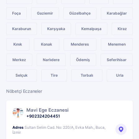
Foça
Gaziemir
Güzelbahçe
Karabağlar
Karaburun
Karşıyaka
Kemalpaşa
Kiraz
Kınık
Konak
Menderes
Menemen
Merkez
Narlıdere
Ödemiş
Seferihisar
Selçuk
Tire
Torbalı
Urla
Nöbetçi Eczaneler
Mavi Ege Eczanesi
+902324204451
Adres
Sultan Selim Cad. No: 220/A, Evka Mah., Buca,
İzmir