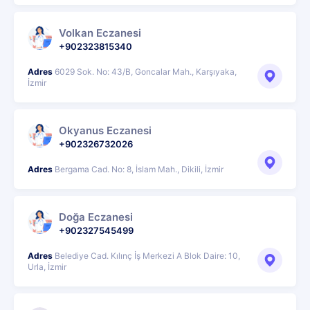
Volkan Eczanesi
+902323815340
Adres
6029 Sok. No: 43/B, Goncalar Mah., Karşıyaka,
İzmir
Okyanus Eczanesi
+902326732026
Adres
Bergama Cad. No: 8, İslam Mah., Dikili, İzmir
Doğa Eczanesi
+902327545499
Adres
Belediye Cad. Kılınç İş Merkezi A Blok Daire: 10,
Urla, İzmir