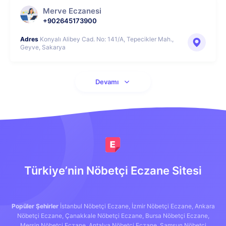
Merve Eczanesi
+902645173900
Adres
Konyalı Alibey Cad. No: 141/A, Tepecikler Mah.,
Geyve, Sakarya
Devamı
Türkiye’nin Nöbetçi Eczane Sitesi
Popüler Şehirler
İstanbul Nöbetçi Eczane,
İzmir Nöbetçi Eczane,
Ankara
Nöbetçi Eczane,
Çanakkale Nöbetçi Eczane,
Bursa Nöbetçi Eczane,
Mersin Nöbetçi Eczane,
Antalya Nöbetçi Eczane,
Samsun Nöbetçi