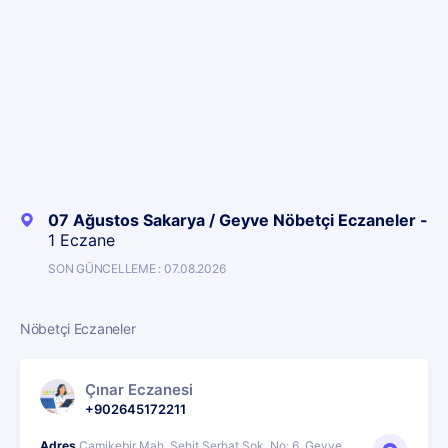
07 Ağustos Sakarya / Geyve Nöbetçi Eczaneler -
1 Eczane
SON GÜNCELLEME : 07.08.2026
Nöbetçi Eczaneler
Çınar Eczanesi
+902645172211
Adres
Camikebir Mah. Şehit Serhat Sok. No: 6, Geyve,