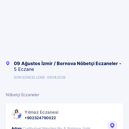
09 Ağustos İzmir / Bornova Nöbetçi Eczaneler -
5 Eczane
SON GÜNCELLEME : 09.08.2026
Nöbetçi Eczaneler
Yılmaz Eczanesi
+902324790022
Adres
Cumhuriyet Meydanı No: 8, Bornova, İzmir