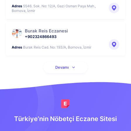
Adres
5546. Sok. No: 12/A, Gazi Osman Paşa Mah.,
Bornova, İzmir
Burak Reis Eczanesi
+902324866493
Adres
Burak Reis Cad. No: 193/A, Bornova, İzmir
Devamı
Türkiye’nin Nöbetçi Eczane Sitesi