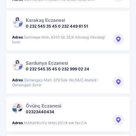
Karakaş Eczanesi
0 232 545 35 45 0 232 449 61 51
Adres
Serintepe Mah..4310 Sk 22/A Altındağ Altındağ/
İzmir
Sardunya Eczanesi
0 232 545 35 45 0 232 999 02 24
Adres
Osmangazi Mah. 579 Sok. No:54/C Atatürk -
Osmangazi /İzmir
Övünç Eczanesi
02323440434
Adres
MANAVKUYU MAH.251/4 sok No:7/A