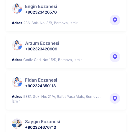
Engin Eczanesi
+902323426570
Adres
236. Sok. No: 3/B, Bornova, İzmir
Arzum Eczanesi
+902323420909
Adres
Gediz Cad. No: 15/D, Bornova, İzmir
Fidan Eczanesi
+902324350118
Adres
5381. Sok. No: 21/A, Rafet Paşa Mah., Bornova,
İzmir
Saygın Eczanesi
+902324676713