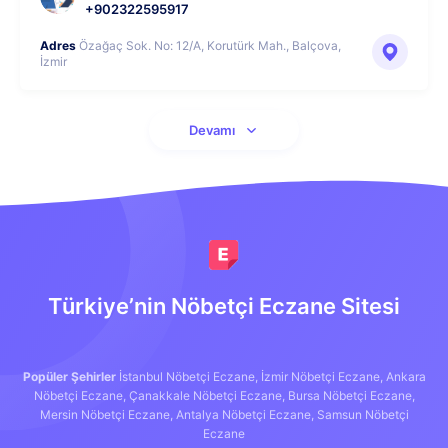
+902322595917
Adres
Özağaç Sok. No: 12/A, Korutürk Mah., Balçova,
İzmir
Devamı
Türkiye’nin Nöbetçi Eczane Sitesi
Popüler Şehirler
İstanbul Nöbetçi Eczane,
İzmir Nöbetçi Eczane,
Ankara
Nöbetçi Eczane,
Çanakkale Nöbetçi Eczane,
Bursa Nöbetçi Eczane,
Mersin Nöbetçi Eczane,
Antalya Nöbetçi Eczane,
Samsun Nöbetçi
Eczane