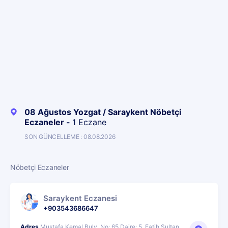
08 Ağustos Yozgat / Saraykent Nöbetçi
Eczaneler -
1 Eczane
SON GÜNCELLEME : 08.08.2026
Nöbetçi Eczaneler
Saraykent Eczanesi
+903543686647
Adres
Mustafa Kemal Bulv. No: 65 Daire: 5, Fatih Sultan