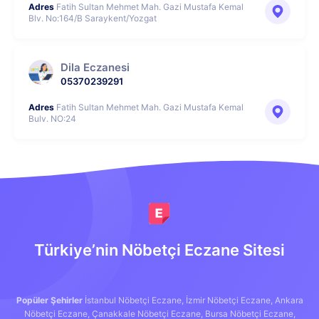
Adres
Fatih Sultan Mehmet Mah. Gazi Mustafa Kemal
Blv. No:164/B Saraykent/Yozgat
Dila Eczanesi
05370239291
Adres
Fatih Sultan Mehmet Mah. Gazi Mustafa Kemal
Bulv. NO:24
Türkiye’nin Nöbetçi Eczane Sitesi
Popüler Şehirler
İstanbul Nöbetçi Eczane,
İzmir Nöbetçi Eczane,
Ankara
Nöbetçi Eczane,
Çanakkale Nöbetçi Eczane,
Bursa Nöbetçi Eczane,