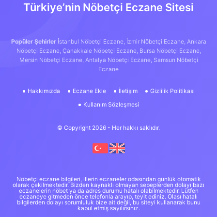
Türkiye’nin Nöbetçi Eczane Sitesi
Popüler Şehirler
İstanbul Nöbetçi Eczane,
İzmir Nöbetçi Eczane,
Ankara
Nöbetçi Eczane,
Çanakkale Nöbetçi Eczane,
Bursa Nöbetçi Eczane,
Mersin Nöbetçi Eczane,
Antalya Nöbetçi Eczane,
Samsun Nöbetçi
Eczane
Hakkımızda
Eczane Ekle
İletişim
Gizlilik Politikası
Kullanım Sözleşmesi
© Copyright 2026 - Her hakkı saklıdır.
Nöbetçi eczane bilgileri, illerin eczaneler odasından günlük otomatik
olarak çekilmektedir. Bizden kaynaklı olmayan sebeplerden dolayı bazı
eczanelerin nöbet ya da adres durumu hatalı olabilmektedir. Lütfen
eczaneye gitmeden önce telefonla arayıp, teyit ediniz. Olası hatalı
bilgilerden dolayı sorumluluk bize ait değil, bu siteyi kullanarak bunu
kabul etmiş sayılırsınız.