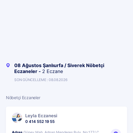
08 Ağustos Şanlıurfa / Siverek Nöbetçi
Eczaneler -
2 Eczane
SON GÜNCELLEME : 08.08.2026
Nöbetçi Eczaneler
Leyla Eczanesi
0 414 552 19 55
Adres
Güney Mah. Adnan Menderes Bulv. No:177/ C