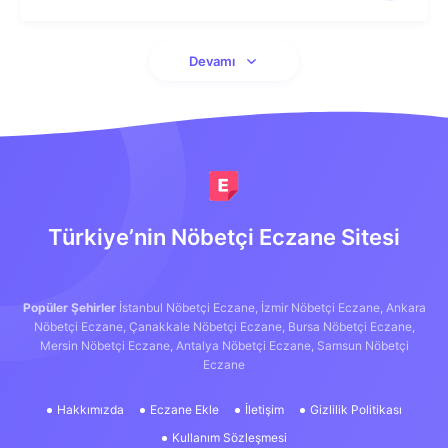
Devamı
Türkiye’nin Nöbetçi Eczane Sitesi
Popüler Şehirler
İstanbul Nöbetçi Eczane,
İzmir Nöbetçi Eczane,
Ankara
Nöbetçi Eczane,
Çanakkale Nöbetçi Eczane,
Bursa Nöbetçi Eczane,
Mersin Nöbetçi Eczane,
Antalya Nöbetçi Eczane,
Samsun Nöbetçi
Eczane
Hakkımızda
Eczane Ekle
İletişim
Gizlilik Politikası
Kullanım Sözleşmesi