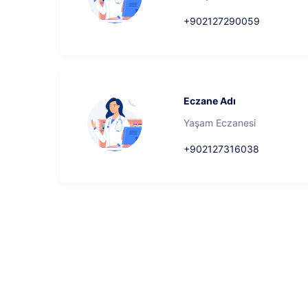
+902127290059
Eczane Adı
Yaşam Eczanesi
+902127316038