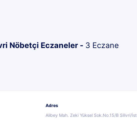
vri Nöbetçi Eczaneler -
3 Eczane
Adres
Alibey Mah. Zeki Yüksel Sok.No.15/B Silivri/İs