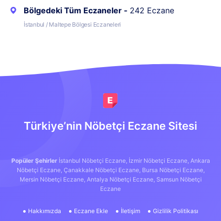
Bölgedeki Tüm Eczaneler -
242 Eczane
İstanbul / Maltepe Bölgesi Eczaneleri
Türkiye’nin Nöbetçi Eczane Sitesi
Popüler Şehirler
İstanbul Nöbetçi Eczane,
İzmir Nöbetçi Eczane,
Ankara
Nöbetçi Eczane,
Çanakkale Nöbetçi Eczane,
Bursa Nöbetçi Eczane,
Mersin Nöbetçi Eczane,
Antalya Nöbetçi Eczane,
Samsun Nöbetçi
Eczane
Hakkımızda
Eczane Ekle
İletişim
Gizlilik Politikası