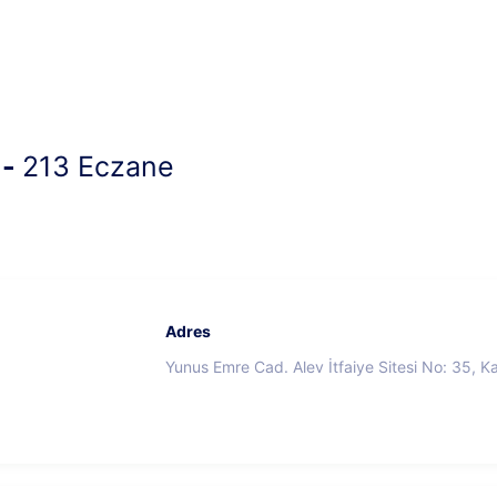
 -
213 Eczane
Adres
Yunus Emre Cad. Alev İtfaiye Sitesi No: 35, Ka