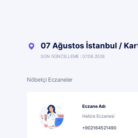
07 Ağustos İstanbul / Kar
SON GÜNCELLEME : 07.08.2026
Nöbetçi Eczaneler
Eczane Adı
Hatice Eczanesi
+902164521490