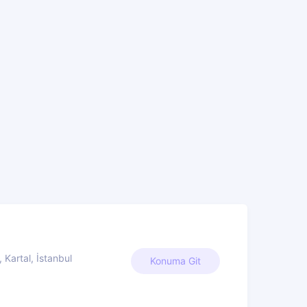
Kartal, İstanbul
Konuma Git