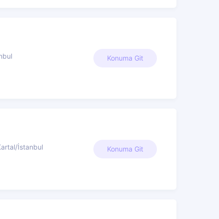
nbul
Konuma Git
artal/İstanbul
Konuma Git