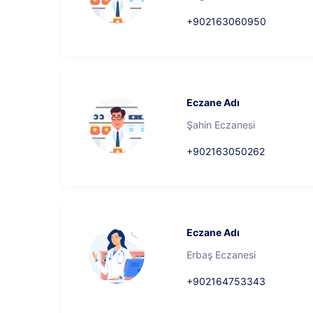
+902163060950
Eczane Adı
Şahin Eczanesi
+902163050262
Eczane Adı
Erbaş Eczanesi
+902164753343