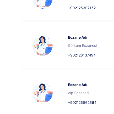
+902125307152
Eczane Adı
Görkem Eczanesi
+902126137494
Eczane Adı
Alp Eczanesi
+902125862664