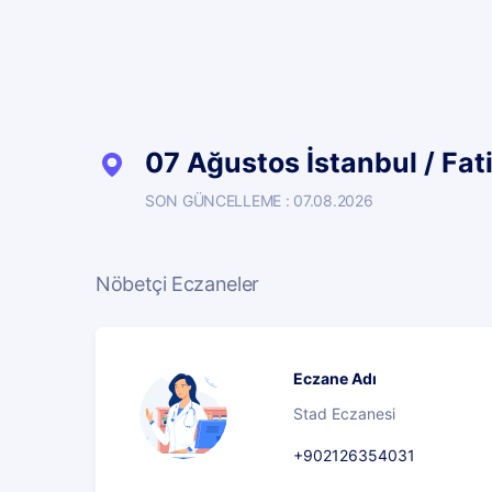
07 Ağustos İstanbul / Fat
SON GÜNCELLEME : 07.08.2026
Nöbetçi Eczaneler
Eczane Adı
Stad Eczanesi
+902126354031