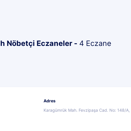
ih Nöbetçi Eczaneler -
4 Eczane
Adres
Karagümrük Mah. Fevzipaşa Cad. No: 148/A, F