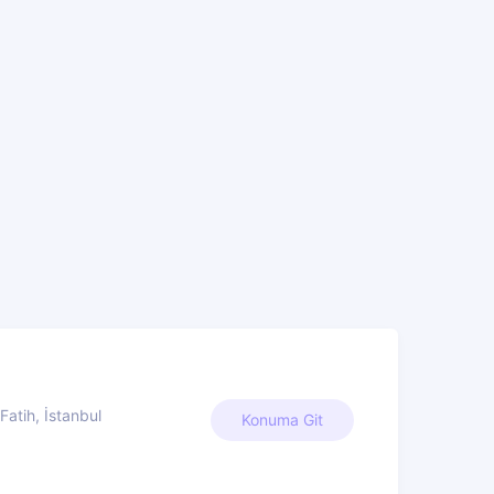
atih, İstanbul
Konuma Git