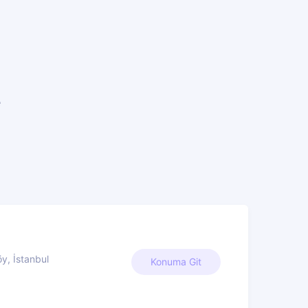
e
y, İstanbul
Konuma Git