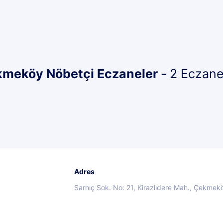
kmeköy Nöbetçi Eczaneler -
2 Eczan
Adres
Sarnıç Sok. No: 21, Kirazlıdere Mah., Çekmekö