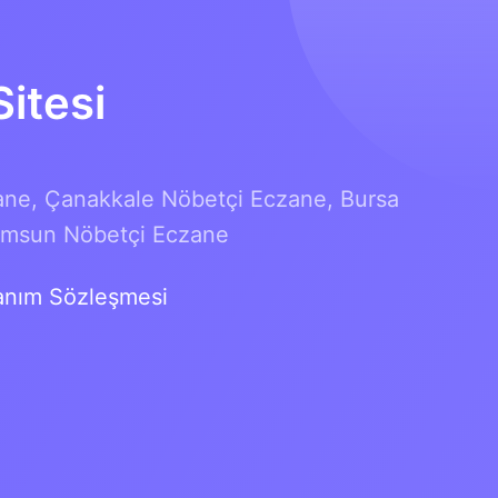
itesi
ane,
Çanakkale Nöbetçi Eczane,
Bursa
msun Nöbetçi Eczane
anım Sözleşmesi