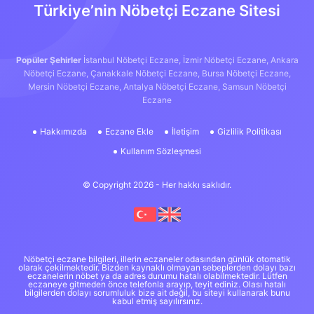
Türkiye’nin Nöbetçi Eczane Sitesi
Popüler Şehirler
İstanbul Nöbetçi Eczane,
İzmir Nöbetçi Eczane,
Ankara
Nöbetçi Eczane,
Çanakkale Nöbetçi Eczane,
Bursa Nöbetçi Eczane,
Mersin Nöbetçi Eczane,
Antalya Nöbetçi Eczane,
Samsun Nöbetçi
Eczane
Hakkımızda
Eczane Ekle
İletişim
Gizlilik Politikası
Kullanım Sözleşmesi
© Copyright 2026 - Her hakkı saklıdır.
Nöbetçi eczane bilgileri, illerin eczaneler odasından günlük otomatik
olarak çekilmektedir. Bizden kaynaklı olmayan sebeplerden dolayı bazı
eczanelerin nöbet ya da adres durumu hatalı olabilmektedir. Lütfen
eczaneye gitmeden önce telefonla arayıp, teyit ediniz. Olası hatalı
bilgilerden dolayı sorumluluk bize ait değil, bu siteyi kullanarak bunu
kabul etmiş sayılırsınız.