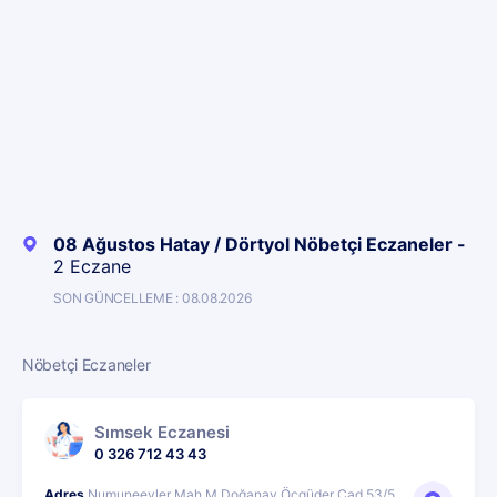
08 Ağustos Hatay / Dörtyol Nöbetçi Eczaneler -
2 Eczane
SON GÜNCELLEME : 08.08.2026
Nöbetçi Eczaneler
Sımsek Eczanesi
0 326 712 43 43
Adres
Numuneevler Mah.M.Doğanay Öçgüder Cad.53/5