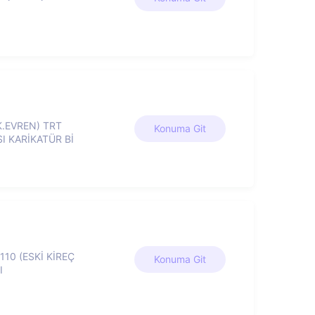
K.EVREN) TRT
Konuma Git
 KARİKATÜR Bİ
10 (ESKİ KİREÇ
Konuma Git
I