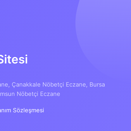
itesi
ane,
Çanakkale Nöbetçi Eczane,
Bursa
msun Nöbetçi Eczane
anım Sözleşmesi